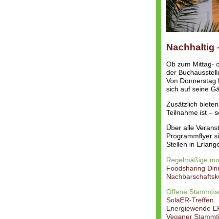
Nachhaltig –
Ob zum Mittag- 
der Buchausstell
Von Donnerstag b
sich auf seine Gä
Zusätzlich biete
Teilnahme ist – s
Über alle Veranst
Programmflyer si
Stellen in Erlan
Regelmäßige mon
Foodsharing Din
Nachbarschafts
Offene Stammtisc
SolaER-Treffen
Energiewende ER
Veganer Stammt