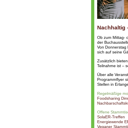
Nachhaltig –
Ob zum Mittag- 
der Buchausstell
Von Donnerstag b
sich auf seine Gä
Zusätzlich biete
Teilnahme ist – s
Über alle Veranst
Programmflyer si
Stellen in Erlan
Regelmäßige mon
Foodsharing Din
Nachbarschafts
Offene Stammtisc
SolaER-Treffen
Energiewende ER
Veganer Stammt